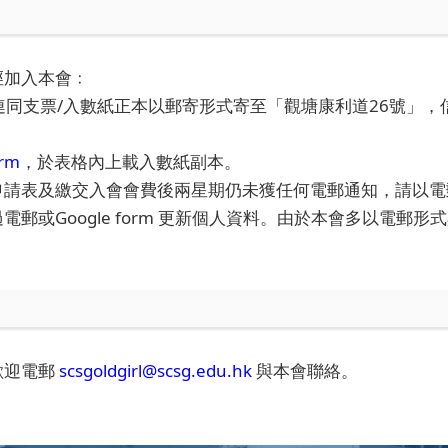
徑加入本會﹕
連同支票/入數紙正本以郵寄形式寄至「觀塘康利道26號」
orm
，於表格內上載入數紙副本。
申請表及繳交入會會費後兩星期仍未獲任何電郵通知，請以
電郵或Google form 更新個人資料。由於本會多以電
歡迎電郵
scsgoldgirl@scsg.edu.hk
與本會聯絡。