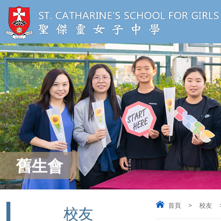
舊生會
首頁
>
校友
校友