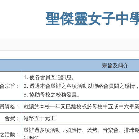
聖傑靈女子中
宗旨及簡介
1. 使各會員互通訊息。
會宗旨：
2. 透過本會舉辦之各項活動以聯絡會員間之感情
3. 協助母校之校務發展。
員資格：
就讀於本校一年又已離校或於母校中五或中六畢
會費：
港幣五十元正
舉辦過多項活動，如旅行、燒烤、音樂會、排球
之活動：
計劃等。