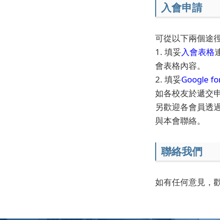
入會申請
可從以下兩個途
1. 填妥
入會表格
會表格內容。
2. 填妥
Google f
如各校友於遞交
另歡迎各會員透過
與本會聯絡。
聯絡我們
如有任何意見，