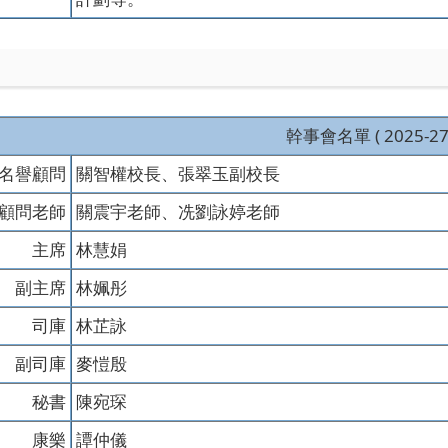
幹事會名單 ( 2025-27 
名譽顧問
關智權校長、張翠玉副校長
顧問老師
關震宇老師、冼劉詠婷老師
主席
林慧娟
副主席
林姵彤
司庫
林芷詠
副司庫
麥愷殷
秘書
陳宛琛
康樂
譚仲儀