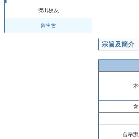
傑出校友
舊生會
宗旨及簡介
本
會
曾舉辦