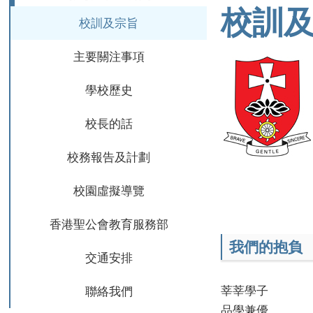
校訓
校訓及宗旨
主要關注事項
學校歷史
校長的話
校務報告及計劃
校園虛擬導覽
香港聖公會教育服務部
我們的抱負
交通安排
莘莘學子
聯絡我們
品學兼優