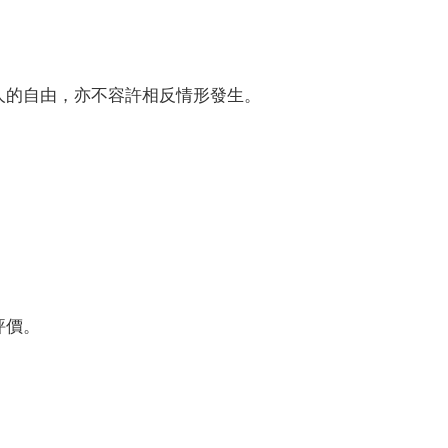
人的自由，亦不容許相反情形發生。
評價。
。