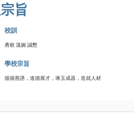
及宗旨
校訓
勇敢 溫婉 誠懇
學校宗旨
循循善誘，進德展才，琢玉成器，造就人材