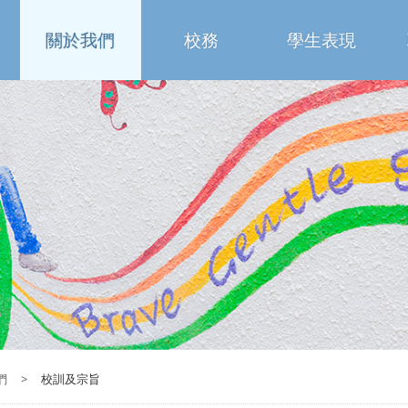
關於我們
校務
學生表現
們
>
校訓及宗旨