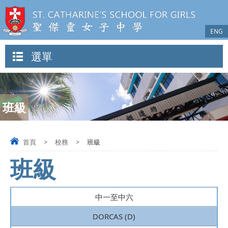
ENG
選單
班級
首頁
>
校務
>
班級
班級
中一至中六
DORCAS (D)