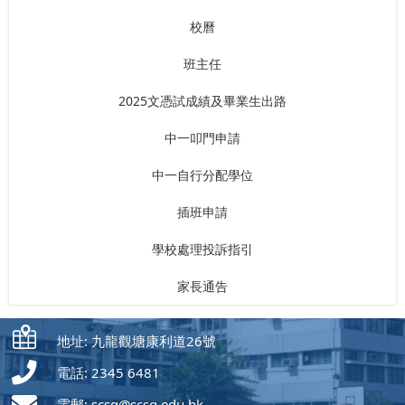
校曆
班主任
2025文憑試成績及畢業生出路
中一叩門申請
中一自行分配學位
插班申請
學校處理投訴指引
家長通告
地址: 九龍觀塘康利道26號
電話: 2345 6481
電郵:
scsg@scsg.edu.hk