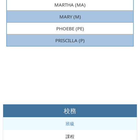
MARTHA (MA)
MARY (M)
PHOEBE (PE)
PRISCILLA (P)
校務
班級
課程