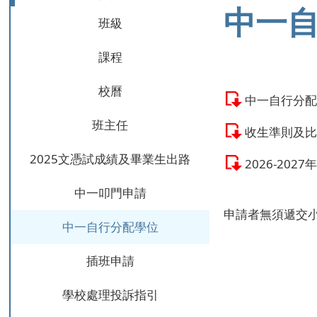
中一
班級
課程
校曆
中一自行分配學
班主任
收生準則及
2025文憑試成績及畢業生出路
2026-20
中一叩門申請
申請者無須遞交
中一自行分配學位
插班申請
學校處理投訴指引