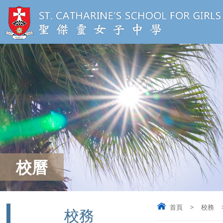
校曆
首頁
>
校務
校務