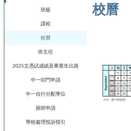
校曆
班級
課程
校曆
班主任
2025文憑試成績及畢業生出路
中一叩門申請
中一自行分配學位
插班申請
學校處理投訴指引