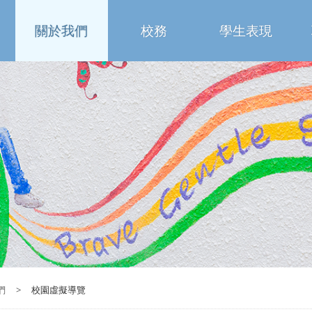
關於我們
校務
學生表現
們
>
校園虛擬導覽