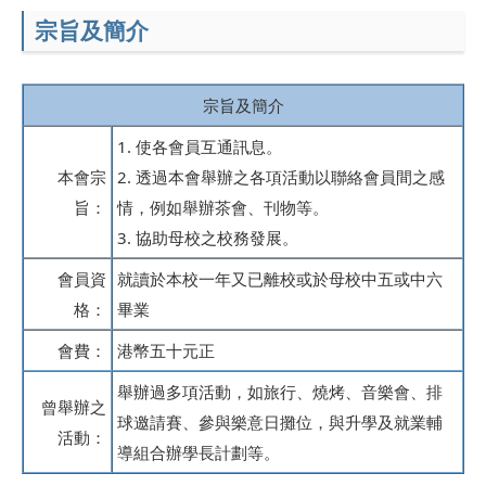
宗旨及簡介
宗旨及簡介
1. 使各會員互通訊息。
本會宗
2. 透過本會舉辦之各項活動以聯絡會員間之感
旨：
情，例如舉辦茶會、刊物等。
3. 協助母校之校務發展。
會員資
就讀於本校一年又已離校或於母校中五或中六
格：
畢業
會費：
港幣五十元正
舉辦過多項活動，如旅行、燒烤、音樂會、排
曾舉辦之
球邀請賽、參與樂意日攤位，與升學及就業輔
活動：
導組合辦學長計劃等。