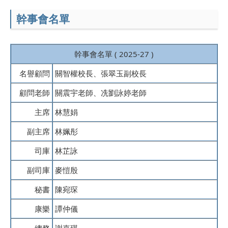
幹事會名單
幹事會名單 ( 2025-27 )
名譽顧問
關智權校長、張翠玉副校長
顧問老師
關震宇老師、冼劉詠婷老師
主席
林慧娟
副主席
林姵彤
司庫
林芷詠
副司庫
麥愷殷
秘書
陳宛琛
康樂
譚仲儀
總務
謝嘉琪