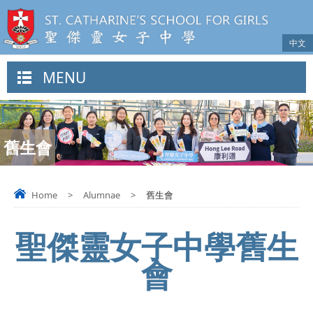
中文
MENU
舊生會
Home
>
Alumnae
>
舊生會
聖傑靈女子中學舊生
會