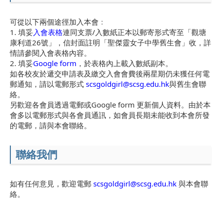
可從以下兩個途徑加入本會﹕
1. 填妥
入會表格
連同支票/入數紙正本以郵寄形式寄至「觀塘
康利道26號」，信封面註明「聖傑靈女子中學舊生會」收，詳
情請參閱入會表格內容。
2. 填妥
Google form
，於表格內上載入數紙副本。
如各校友於遞交申請表及繳交入會會費後兩星期仍未獲任何電
郵通知，請以電郵形式
scsgoldgirl@scsg.edu.hk
與舊生會聯
絡。
另歡迎各會員透過電郵或Google form 更新個人資料。由於本
會多以電郵形式與各會員通訊，如會員長期未能收到本會所發
的電郵，請與本會聯絡。
聯絡我們
如有任何意見，歡迎電郵
scsgoldgirl@scsg.edu.hk
與本會聯
絡。