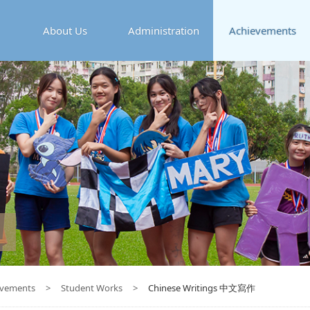
About Us
Administration
Achievements
evements
>
Student Works
>
Chinese Writings 中文寫作