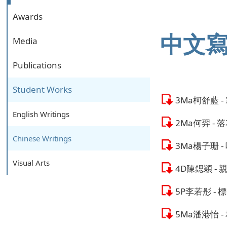
Awards
中文
Media
Publications
Student Works
3Ma柯舒藍 
English Writings
2Ma何羿 -
Chinese Writings
3Ma楊子珊 
Visual Arts
4D陳鍶穎 -
5P李若彤 -
5Ma潘港怡 