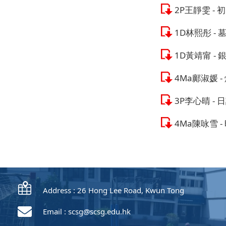
2P王靜雯 -
1D林熙彤 
1D黃靖甯 -
4Ma鄺淑媛 
3P李心晴 -
4Ma陳咏雪 
Address : 26 Hong Lee Road, Kwun Tong
Email :
scsg@scsg.edu.hk