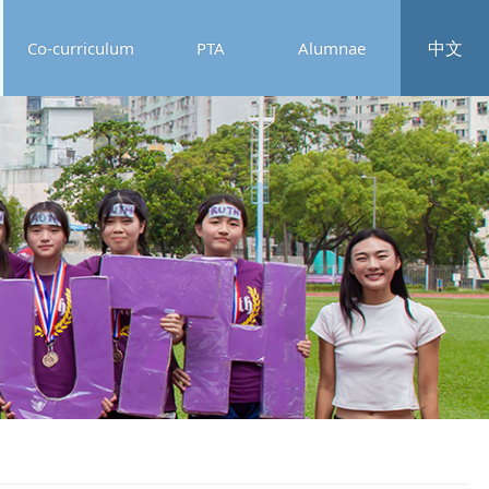
中文
Co-curriculum
PTA
Alumnae