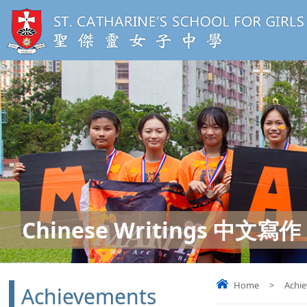
Chinese Writings 中文寫作
Home
>
Achi
Achievements